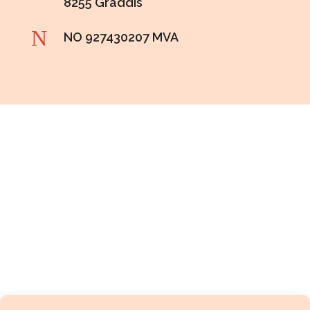
8255 Graddis
N
NO
927430207 MVA