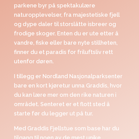
parkene byr på spektakulære
naturopplevelser, fra majestetiske fjell
og dype daler til storslåtte isbreer og
frodige skoger. Enten du er ute etter å
vandre, fiske eller bare nyte stillheten,
finner du et paradis for friluftsliv rett
utenfor døren.
I tillegg er Nordland Nasjonalparksenter
bare en kort kjøretur unna Graddis, hvor
du kan lære mer om den rike naturen i
området. Senteret er et flott sted å
starte før du legger ut på tur.
Med Graddis Fjellstue som base har du
tilgang til noen av de mest unike