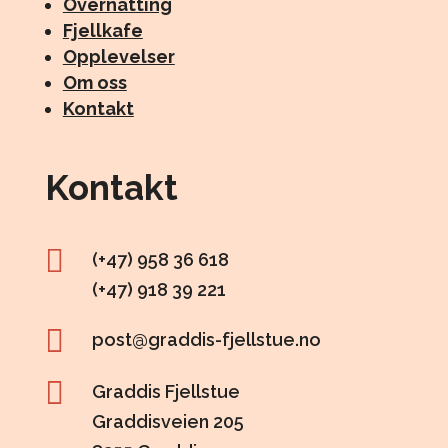
Overnatting
Fjellkafe
Opplevelser
Om oss
Kontakt
Kontakt

(+47) 958 36 618
(+47) 918 39 221

post@graddis-fjellstue.no

Graddis Fjellstue
Graddisveien 205