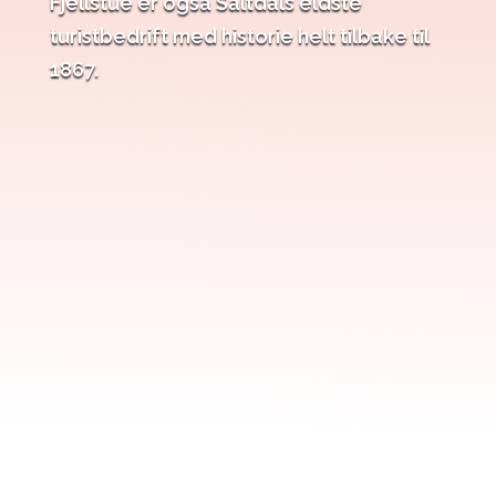
Fjellstue er også Saltdals eldste
turistbedrift med historie helt tilbake til
1867.