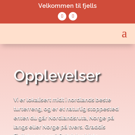
Velkommen til fjells
Opplevelser
Vi er lokalisert midt i nordlands beste
turterreng, og er et naturlig stoppested
enten du går Nordlandsruta, Norge på
langs eller Norge på tvers. Graddis