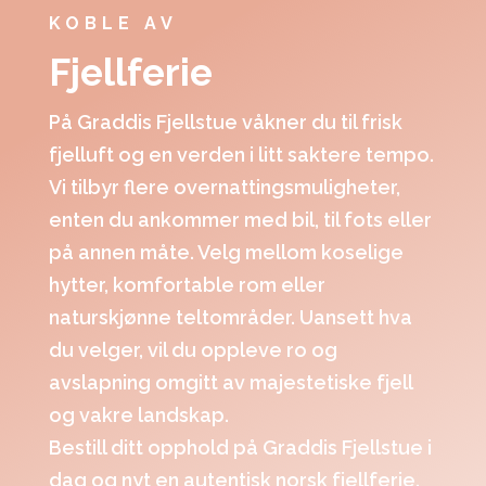
KOBLE AV
Fjellferie
På Graddis Fjellstue våkner du til frisk
fjelluft og en verden i litt saktere tempo.
Vi tilbyr flere overnattingsmuligheter,
enten du ankommer med bil, til fots eller
på annen måte. Velg mellom koselige
hytter, komfortable rom eller
naturskjønne teltområder. Uansett hva
du velger, vil du oppleve ro og
avslapning omgitt av majestetiske fjell
og vakre landskap.
Bestill ditt opphold på Graddis Fjellstue i
dag og nyt en autentisk norsk fjellferie.